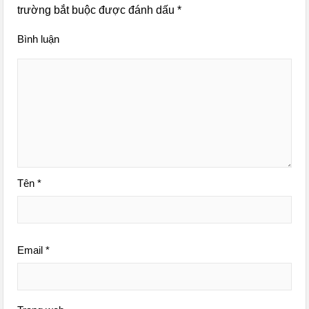
trường bắt buộc được đánh dấu
*
Bình luận
Tên
*
Email
*