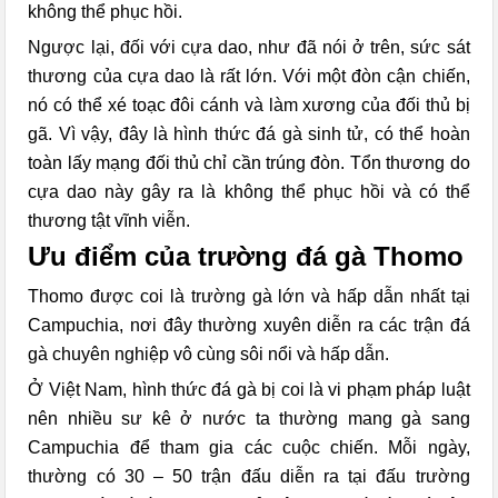
không thể phục hồi.
Ngược lại, đối với cựa dao, như đã nói ở trên, sức sát
thương của cựa dao là rất lớn. Với một đòn cận chiến,
nó có thể xé toạc đôi cánh và làm xương của đối thủ bị
gã. Vì vậy, đây là hình thức đá gà sinh tử, có thể hoàn
toàn lấy mạng đối thủ chỉ cần trúng đòn. Tổn thương do
cựa dao này gây ra là không thể phục hồi và có thể
thương tật vĩnh viễn.
Ưu điểm của trường đá gà Thomo
Thomo được coi là trường gà lớn và hấp dẫn nhất tại
Campuchia, nơi đây thường xuyên diễn ra các trận đá
gà chuyên nghiệp vô cùng sôi nổi và hấp dẫn.
Ở Việt Nam, hình thức đá gà bị coi là vi phạm pháp luật
nên nhiều sư kê ở nước ta thường mang gà sang
Campuchia để tham gia các cuộc chiến. Mỗi ngày,
thường có 30 – 50 trận đấu diễn ra tại đấu trường