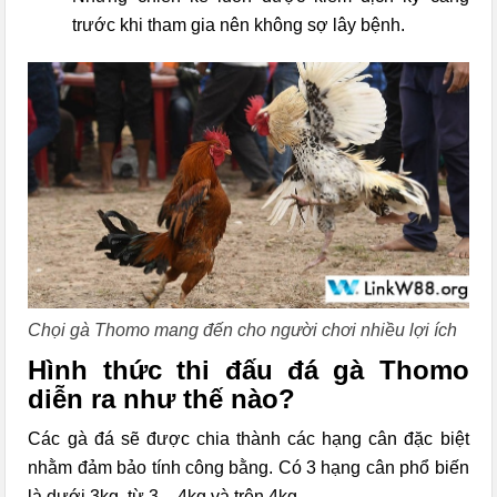
trước khi tham gia nên không sợ lây bệnh.
Chọi gà Thomo mang đến cho người chơi nhiều lợi ích
Hình thức thi đấu đá gà Thomo
diễn ra như thế nào?
Các gà đá sẽ được chia thành các hạng cân đặc biệt
nhằm đảm bảo tính công bằng. Có 3 hạng cân phổ biến
là dưới 3kg, từ 3 – 4kg và trên 4kg.