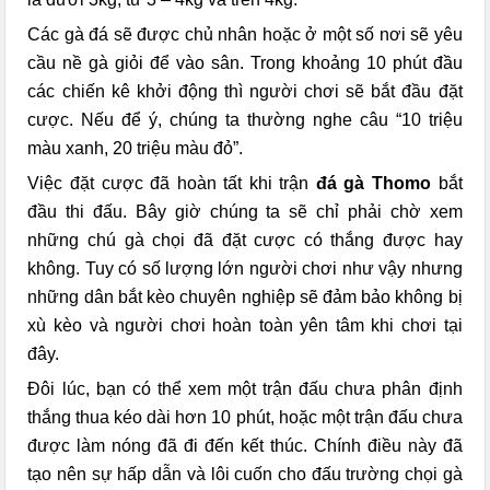
Các gà đá sẽ được chủ nhân hoặc ở một số nơi sẽ yêu
cầu nề gà giỏi để vào sân. Trong khoảng 10 phút đầu
các chiến kê khởi động thì người chơi sẽ bắt đầu đặt
cược. Nếu để ý, chúng ta thường nghe câu “10 triệu
màu xanh, 20 triệu màu đỏ”.
Việc đặt cược đã hoàn tất khi trận
đá gà Thomo
bắt
đầu thi đấu. Bây giờ chúng ta sẽ chỉ phải chờ xem
những chú gà chọi đã đặt cược có thắng được hay
không. Tuy có số lượng lớn người chơi như vậy nhưng
những dân bắt kèo chuyên nghiệp sẽ đảm bảo không bị
xù kèo và người chơi hoàn toàn yên tâm khi chơi tại
đây.
Đôi lúc, bạn có thể xem một trận đấu chưa phân định
thắng thua kéo dài hơn 10 phút, hoặc một trận đấu chưa
được làm nóng đã đi đến kết thúc. Chính điều này đã
tạo nên sự hấp dẫn và lôi cuốn cho đấu trường chọi gà