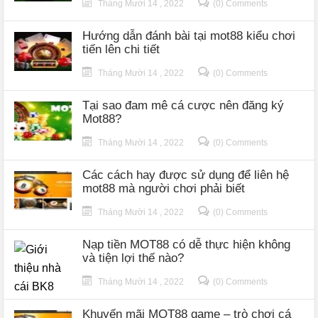
Tháng Mười 14 , 2022
(0) Comments
Hướng dẫn đánh bài tại mot88 kiểu chơi
tiến lên chi tiết
Tháng Mười 14 , 2022
(0) Comments
Tại sao đam mê cá cược nên đăng ký
Mot88?
Tháng Mười 14 , 2022
(0) Comments
Các cách hay được sử dụng để liên hệ
mot88 mà người chơi phải biết
Tháng Mười 14 , 2022
(0) Comments
Nạp tiền MOT88 có dễ thực hiện không
và tiện lợi thế nào?
Tháng Mười 14 , 2022
(0) Comments
Khuyến mãi MOT88 game – trò chơi cá