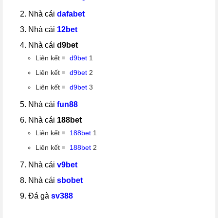
Nhà cái
dafabet
Nhà cái
12bet
Nhà cái
d9bet
Liên kết
d9bet
1
Liên kết
d9bet
2
Liên kết
d9bet
3
Nhà cái
fun88
Nhà cái
188bet
Liên kết
188bet
1
Liên kết
188bet
2
Nhà cái
v9bet
Nhà cái
sbobet
Đá gà
sv388