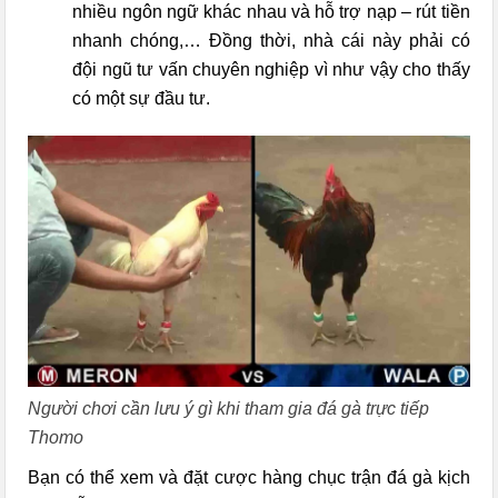
nhiều ngôn ngữ khác nhau và hỗ trợ nạp – rút tiền
nhanh chóng,… Đồng thời, nhà cái này phải có
đội ngũ tư vấn chuyên nghiệp vì như vậy cho thấy
có một sự đầu tư.
Người chơi cần lưu ý gì khi tham gia đá gà trực tiếp
Thomo
Bạn có thể xem và đặt cược hàng chục trận đá gà kịch