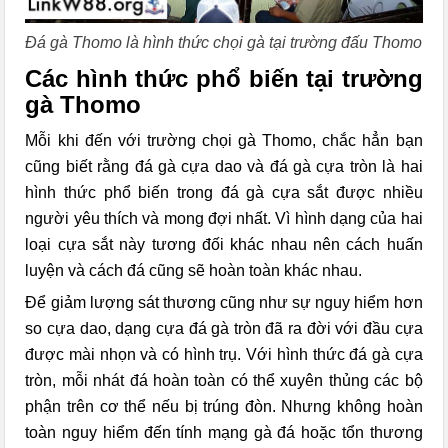
Đá gà Thomo là hình thức chọi gà tại trường đấu Thomo
Các hình thức phổ biến tại trường
gà Thomo
Mỗi khi đến với trường chọi gà Thomo, chắc hẳn bạn
cũng biết rằng đá gà cựa dao và đá gà cựa tròn là hai
hình thức phổ biến trong đá gà cựa sắt được nhiều
người yêu thích và mong đợi nhất. Vì hình dạng của hai
loại cựa sắt này tương đối khác nhau nên cách huấn
luyện và cách đá cũng sẽ hoàn toàn khác nhau.
Để giảm lượng sát thương cũng như sự nguy hiểm hơn
so cựa dao, dạng cựa đá gà tròn đã ra đời với đầu cựa
được mài nhọn và có hình trụ. Với hình thức đá gà cựa
tròn, mỗi nhát đá hoàn toàn có thể xuyên thủng các bộ
phận trên cơ thể nếu bị trúng đòn. Nhưng không hoàn
toàn nguy hiểm đến tính mạng gà đá hoặc tổn thương