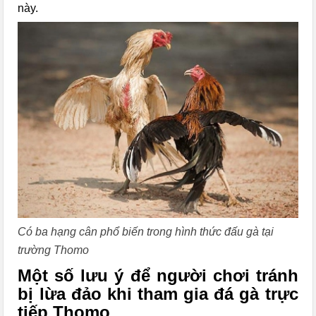
này.
Có ba hạng cân phổ biến trong hình thức đấu gà tại
trường Thomo
Một số lưu ý để người chơi tránh
bị lừa đảo khi tham gia đá gà trực
tiếp Thomo