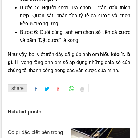
Bước 5: Người chơi lựa chọn 1 trận đấu thích
hợp. Quan sát, phân tích tỷ lệ cá cược và chọn
kèo ¾ tương ứng
Bước 6: Cuối cùng, anh em chọn số tiền cá cược
và bấm “Đặt cược” là xong
Như vậy, bài viết trên đây đã giúp anh em hiểu
kèo ¾ là
gì
. Hi vọng rằng anh em sẽ áp dụng những chia sẻ của
chúng tôi thành công trong các ván cược của mình.
share
Related posts
Có gì đặc biệt bên trong