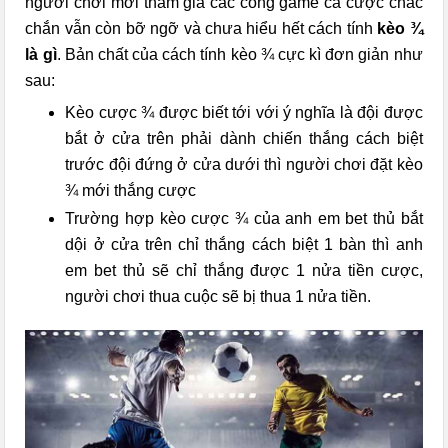
người chơi mới tham gia các cổng game cá cược chắc
chắn vẫn còn bỡ ngỡ và chưa hiểu hết cách tính
kèo ¾
là gì
. Bản chất của cách tính kèo ¾ cực kì đơn giản như
sau:
Kèo cược ¾ được biết tới với ý nghĩa là đội được
bắt ở cửa trên phải dành chiến thắng cách biệt
trước đội đứng ở cửa dưới thì người chơi đặt kèo
¾ mới thắng cược
Trường hợp kèo cược ¾ của anh em bet thủ bắt
dội ở cửa trên chỉ thắng cách biệt 1 bàn thì anh
em bet thủ sẽ chỉ thắng được 1 nửa tiền cược,
người chơi thua cuộc sẽ bị thua 1 nửa tiền.