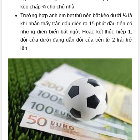
kèo chấp ¾ cho chủ nhà
Trường hợp anh em bet thủ nên bắt kèo dưới ¾ là
khi nhận thấy trận đấu diễn ra 15 phút đầu tiên có
những diễn biến bất ngờ. Hoặc kết thúc hiệp 1,
đội cửa dưới đang dẫn đội của trên từ 2 trái trở
lên