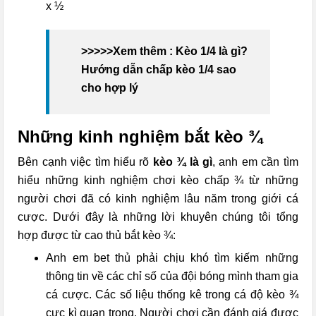
x ½
>>>>>Xem thêm :
Kèo 1/4 là gì?
Hướng dẫn chấp kèo 1/4 sao
cho hợp lý
Những kinh nghiệm bắt kèo ¾
Bên cạnh việc tìm hiểu rõ
kèo ¾ là gì
, anh em cần tìm
hiểu những kinh nghiệm chơi kèo chấp ¾ từ những
người chơi đã có kinh nghiệm lâu năm trong giới cá
cược. Dưới đây là những lời khuyên chúng tôi tổng
hợp được từ cao thủ bắt kèo ¾:
Anh em bet thủ phải chịu khó tìm kiếm những
thông tin về các chỉ số của đội bóng mình tham gia
cá cược. Các số liệu thống kê trong cá độ kèo ¾
cực kì quan trọng. Người chơi cần đánh giá được