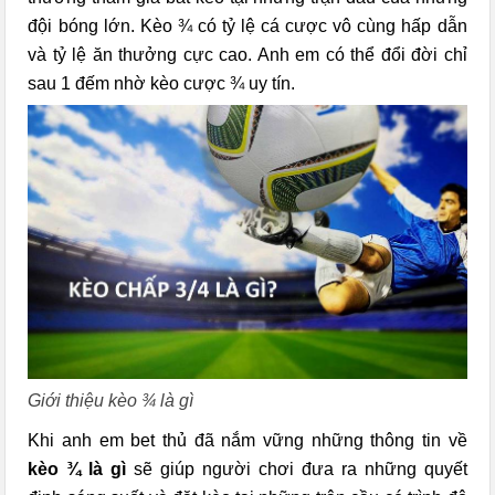
đội bóng lớn. Kèo ¾ có tỷ lệ cá cược vô cùng hấp dẫn
và tỷ lệ ăn thưởng cực cao. Anh em có thể đổi đời chỉ
sau 1 đếm nhờ kèo cược ¾ uy tín.
Giới thiệu kèo ¾ là gì
Khi anh em bet thủ đã nắm vững những thông tin về
kèo ¾ là gì
sẽ giúp người chơi đưa ra những quyết