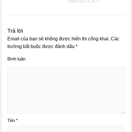
Tháng Hai 14, 2021
Trả lời
Email của bạn sẽ không được hiển thị công khai.
Các
trường bắt buộc được đánh dấu
*
Bình luận
Tên
*