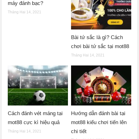
máy đánh bạc?
Tháng Hai 14, 2021
Bài tứ sắc là gì? Cách
chơi bài tứ sắc tại mot88
Tháng Hai 14, 2021
Cách đánh vét máng tại
Hướng dẫn đánh bài tại
mot88 cực kì hiệu quả
mot88 kiểu chơi tiến lên
chi tiết
Tháng Hai 14, 2021