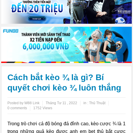
Cách bắt kèo ¾ là gì? Bí
quyết chơi kèo ¾ luôn thắng
Posted by W88 Link
Tháng Tư 11 , 2022
in :
Thủ Thuật
0 comments
1752 Views
Trong trò chơi cá độ bóng đá đỉnh cao, kèo cược ¾ là 1
trong những quả kèo được anh em bet thủ bắt cược