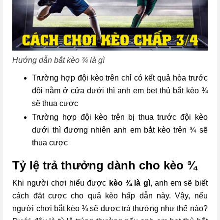
Hướng dẫn bắt kèo ¾ là gì
Trường hợp đội kèo trên chỉ có kết quả hòa trước
đội nằm ở cửa dưới thì anh em bet thủ bắt kèo ¾
sẽ thua cược
Trường hợp đội kèo trên bị thua trước đội kèo
dưới thì đương nhiên anh em bắt kèo trên ¾ sẽ
thua cược
Tỷ lệ trả thưởng dành cho kèo ¾
Khi người chơi hiểu được
kèo ¾ là gì
, anh em sẽ biết
cách đặt cược cho quả kèo hấp dẫn này. Vậy, nếu
người chơi bắt kèo ¾ sẽ được trả thưởng như thế nào?