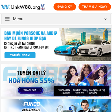
ĐĂNG KÝ
THAM GIA NGAY
Menu