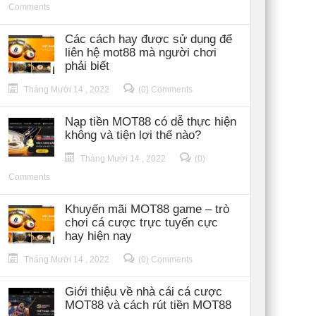
Comments
Các cách hay được sử dụng để
liên hệ mot88 mà người chơi
phải biết
Tháng Mười 14 , 2022
(0) Comments
Nạp tiền MOT88 có dễ thực hiện
không và tiện lợi thế nào?
Tháng Mười 14 , 2022
(0)
Comments
Khuyến mãi MOT88 game – trò
chơi cá cược trực tuyến cực
hay hiện nay
Tháng Mười 14 , 2022
(0) Comments
Giới thiệu về nhà cái cá cược
MOT88 và cách rút tiền MOT88