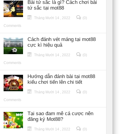
Bài tứ sắc là gì? Cách chơi bài
tứ sắc tại mot88
Tháng Mười 14 , 2022
(0)
Comments
Cách đánh vét máng tại mot88
cực kì hiệu quả
Tháng Mười 14 , 2022
(0)
Comments
Hướng dẫn đánh bài tại mot88
kiểu chơi tiến lên chi tiết
Tháng Mười 14 , 2022
(0)
Comments
Tại sao đam mê cá cược nên
đăng ký Mot88?
Tháng Mười 14 , 2022
(0)