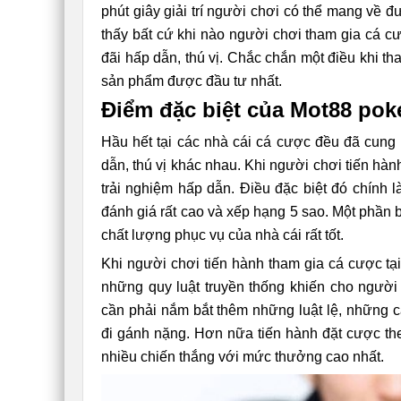
phút giây giải trí người chơi có thể mang về 
thấy bất cứ khi nào người chơi tham gia cá 
đãi hấp dẫn, thú vị. Chắc chắn một điều khi t
sản phẩm được đầu tư nhất.
Điểm đặc biệt của Mot88 pok
Hầu hết tại các nhà cái cá cược đều đã cung
dẫn, thú vị khác nhau. Khi người chơi tiến hà
trải nghiệm hấp dẫn. Điều đặc biệt đó chính
đánh giá rất cao và xếp hạng 5 sao. Một phần 
chất lượng phục vụ của nhà cái rất tốt.
Khi người chơi tiến hành tham gia cá cược tạ
những quy luật truyền thống khiến cho ngườ
cần phải nắm bắt thêm những luật lệ, những 
đi gánh nặng. Hơn nữa tiến hành đặt cược t
nhiều chiến thắng với mức thưởng cao nhất.