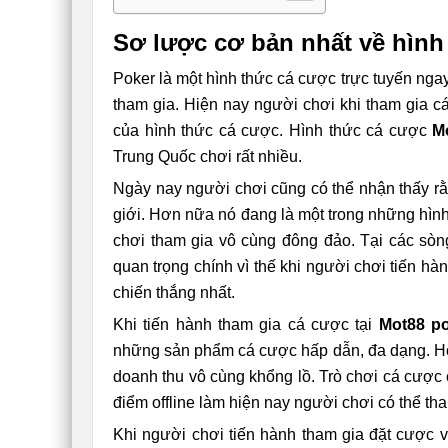
Sơ lược cơ bản nhất về hình
Poker là một hình thức cá cược trực tuyến ngay
tham gia. Hiện nay người chơi khi tham gia 
của hình thức cá cược. Hình thức cá cược
M
Trung Quốc chơi rất nhiều.
Ngày nay người chơi cũng có thể nhận thấy rằn
giới. Hơn nữa nó đang là một trong những hìn
chơi tham gia vô cùng đông đảo. Tại các sòng
quan trọng chính vì thế khi người chơi tiến h
chiến thắng nhất.
Khi tiến hành tham gia cá cược tại
Mot88 p
những sản phẩm cá cược hấp dẫn, đa dạng. Hơ
doanh thu vô cùng khổng lồ. Trò chơi cá cược c
điểm offline làm hiện nay người chơi có thể tha
Khi người chơi tiến hành tham gia đặt cược 