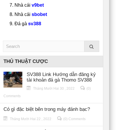
Nhà cái
v9bet
Nhà cái
sbobet
Đá gà
sv388
THỦ THUẬT CƯỢC
SV388 Link Hướng dẫn đăng ký
tài khoản đá gà Thomo SV388
Tháng Mười Hai 30 , 2022
(0)
Comments
Có gì đặc biệt bên trong máy đánh bạc?
Tháng Mười Hai 22 , 2022
(0) Comments