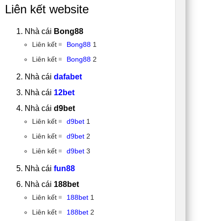
Liên kết website
Nhà cái
Bong88
Liên kết
Bong88
1
Liên kết
Bong88
2
Nhà cái
dafabet
Nhà cái
12bet
Nhà cái
d9bet
Liên kết
d9bet
1
Liên kết
d9bet
2
Liên kết
d9bet
3
Nhà cái
fun88
Nhà cái
188bet
Liên kết
188bet
1
Liên kết
188bet
2