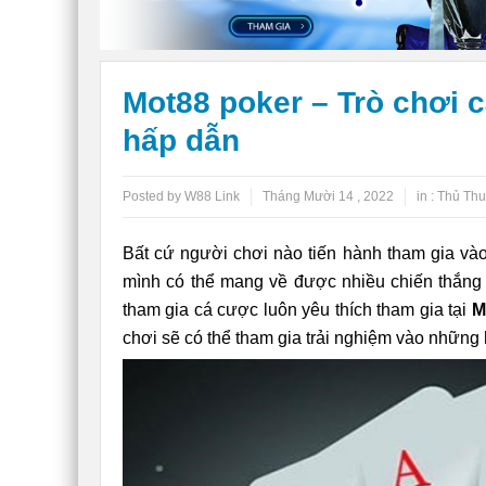
Mot88 poker – Trò chơi 
hấp dẫn
Posted by W88 Link
Tháng Mười 14 , 2022
in :
Thủ Thu
Bất cứ người chơi nào tiến hành tham gia và
mình có thể mang về được nhiều chiến thắng 
tham gia cá cược luôn yêu thích tham gia tại
M
chơi sẽ có thể tham gia trải nghiệm vào những h