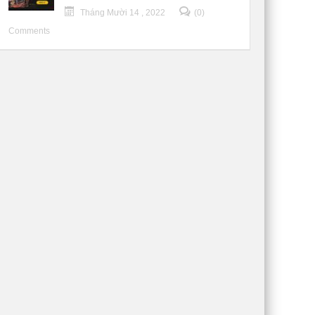
Tháng Mười 14 , 2022
(0)
Comments