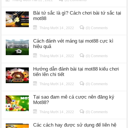
Tháng Mười Hai 22 , 2022
(0) Comments
Bài tứ sắc là gì? Cách chơi bài tứ sắc tại
mot88
Tháng Mười 14 , 2022
(0) Comments
Cách đánh vét máng tại mot88 cực kì
hiệu quả
Tháng Mười 14 , 2022
(0) Comments
Hướng dẫn đánh bài tại mot88 kiểu chơi
tiến lên chi tiết
Tháng Mười 14 , 2022
(0) Comments
Tại sao đam mê cá cược nên đăng ký
Mot88?
Tháng Mười 14 , 2022
(0) Comments
Các cách hay được sử dụng để liên hệ