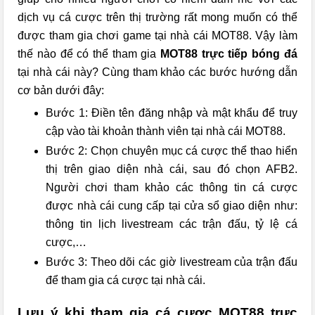
dịch vụ cá cược trên thị trường rất mong muốn có thể
được tham gia chơi game tại nhà cái MOT88. Vậy làm
thế nào để có thể tham gia
MOT88 trực tiếp bóng đá
tại nhà cái này? Cùng tham khảo các bước hướng dẫn
cơ bản dưới đây:
Bước 1: Điền tên đăng nhập và mật khẩu để truy
cập vào tài khoản thành viên tại nhà cái MOT88.
Bước 2: Chọn chuyên mục cá cược thể thao hiển
thị trên giao diện nhà cái, sau đó chọn AFB2.
Người chơi tham khảo các thông tin cá cược
được nhà cái cung cấp tại cửa sổ giao diện như:
thông tin lịch livestream các trận đấu, tỷ lệ cá
cược,…
Bước 3: Theo dõi các giờ livestream của trận đấu
để tham gia cá cược tại nhà cái.
Lưu ý khi tham gia cá cược MOT88 trực