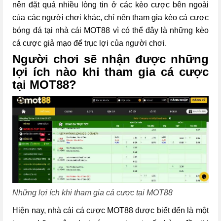
nên đặt quá nhiều lòng tin ở các kèo cược bên ngoài
của các người chơi khác, chỉ nên tham gia kèo cá cược
bóng đá tại nhà cái MOT88 vì có thể đây là những kèo
cá cược giả mạo để trục lợi của người chơi.
Người chơi sẽ nhận được những
lợi ích nào khi tham gia cá cược
tại MOT88?
Những lợi ích khi tham gia cá cược tại MOT88
Hiện nay, nhà cái cá cược MOT88 được biết đến là một