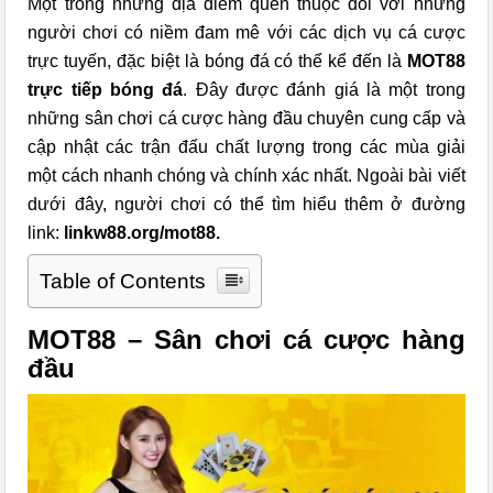
Một trong những địa điểm quen thuộc đối với những
người chơi có niềm đam mê với các dịch vụ cá cược
trực tuyến, đặc biệt là bóng đá có thể kể đến là
MOT88
trực tiếp bóng đá
. Đây được đánh giá là một trong
những sân chơi cá cược hàng đầu chuyên cung cấp và
cập nhật các trận đấu chất lượng trong các mùa giải
một cách nhanh chóng và chính xác nhất. Ngoài bài viết
dưới đây, người chơi có thể tìm hiểu thêm ở đường
link:
linkw88.org/mot88
.
Table of Contents
MOT88 – Sân chơi cá cược hàng
đầu