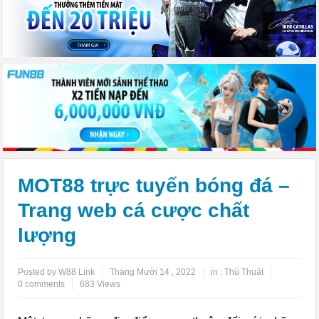
MOT88 trực tuyến bóng đá –
Trang web cá cược chất
lượng
Posted by W88 Link
Tháng Mười 14 , 2022
in :
Thủ Thuật
0 comments
683 Views