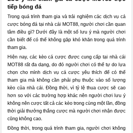
tiếp bóng đá
Trong quá trình tham gia và trải nghiệm các dịch vụ cá
cược bóng đá tại nhà cái MOT88, người chơi cần quan
tâm điều gì? Dưới đây là một số lưu ý mà người chơi
cần biết để có thể không gặp khó khăn trong quá trình
tham gia.
Hiện nay, các kèo cá cược được cung cấp tại nhà cái
MOT88 rất đa dạng, do đó người chơi có thể tự do lựa
chọn cho mình dịch vụ cá cược yêu thích để có thể
tham gia mà không cần phải phụ thuộc vào số lượng
kèo của nhà cái. Đồng thời, vì tỷ lệ thua cược sẽ cao
hơn so với các trường hợp khác nên người chơi lưu ý
không nên cược tất cả các kèo trong cùng một lần, đồng
thời giải thưởng thắng cược mà người chơi nhận được
cũng không cao.
Đồng thời, trong quá trình tham gia, người chơi không