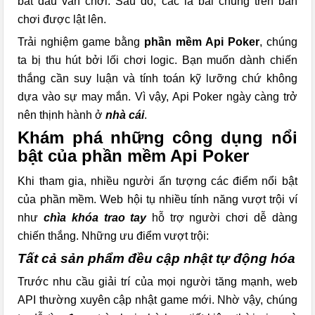
bắt đầu ván chơi. Sau đó, các lá bài chung trên bàn
chơi được lật lên.
Trải nghiệm game bằng
phần mềm Api Poker
, chúng
ta bị thu hút bởi lối chơi logic. Bạn muốn dành chiến
thắng cần suy luận và tính toán kỹ lưỡng chứ không
dựa vào sự may mắn. Vì vậy, Api Poker ngày càng trở
nên thịnh hành ở
nhà cái
.
Khám phá những công dụng nổi
bật của phần mềm Api Poker
Khi tham gia, nhiều người ấn tượng các điểm nổi bật
của phần mềm. Web hội tụ nhiều tính năng vượt trội ví
như
chìa khóa trao tay
hỗ trợ người chơi dễ dàng
chiến thắng. Những ưu điểm vượt trội:
Tất cả sản phẩm đều cập nhật tự động hóa
Trước nhu cầu giải trí của mọi người tăng mạnh, web
API thường xuyên cập nhật game mới. Nhờ vậy, chúng