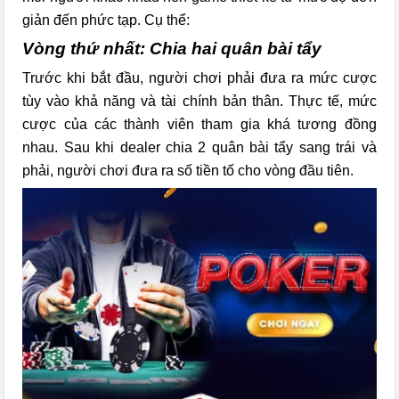
giản đến phức tạp. Cụ thể:
Vòng thứ nhất: Chia hai quân bài tẩy
Trước khi bắt đầu, người chơi phải đưa ra mức cược
tùy vào khả năng và tài chính bản thân. Thực tế, mức
cược của các thành viên tham gia khá tương đồng
nhau. Sau khi dealer chia 2 quân bài tẩy sang trái và
phải, người chơi đưa ra số tiền tố cho vòng đầu tiên.