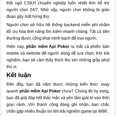
Đội ngũ CSKH chuyên nghiệp luôn nhiệt tình hỗ trợ
người chơi 24/7. Nhờ vậy, người chơi không bị gián
đoạn gây mất hứng thú.
Người chơi sở hữu hệ thống backend miễn phí nhằm
tối ưu hóa tính năng tìm kiếm nhanh chóng. Tất cả tiền
thưởng được công khai minh bạch để mọi người.
Hiện nay,
phần mềm Api Poker
ra mắt cả phiên bản
mobile và website để người dùng dễ lựa chọn. Khi trải
nghiệm, bạn sẽ cảm thấy thích thú với những giây phút
thú vị.
Kết luận
Đến đây, bạn đã nắm được những kiến thức xoay
quanh
phần mềm Api Poker
chưa? Chúng tôi hy vọng,
bạn đã giải đáp hết thắc mắc và yên tâm giải trí vào thời
gian rảnh. Với thành công đáng ghi nhận, bạn chắc
chắn gặp nhiều thuận lợi khi trải nghiệm game tại W88.