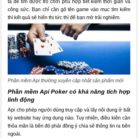
ta dễ tìm được trò chơi phù hợp tiết kiệm thời gian và
công sức. Bạn chỉ cần gõ tên game vào mục tìm kiếm
thì kết quả sẽ hiển thị tức thì để bạn mở trải nghiệm.
Phần mềm Api thường xuyên cập nhật sản phẩm mới
Phần mềm Api Poker có khả năng tích hợp
linh động
Api cho phép người dùng truy cập và lấy nội dung ở bất
kỳ website hay ứng dụng nào. Tuy nhiên, điều kiện cần
thỏa mãn là bên đó phải đồng ý chia sẻ thông tin ra bên
ngoài.