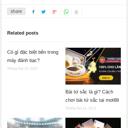
share
Related posts
Có gì đặc biệt bên trong
máy đánh bạc?
Tháng Hai 14, 2021
Bài tứ sắc là gì? Cách
chơi bài tứ sắc tại mot88
Tháng Hai 14, 2021