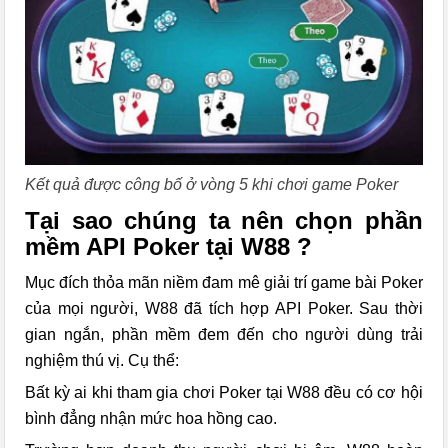
Kết quả được công bố ở vòng 5 khi chơi game Poker
Tại sao chúng ta nên chọn phần
mềm API Poker tại W88 ?
Mục đích thỏa mãn niềm đam mê giải trí game bài Poker
của mọi người, W88 đã tích hợp API Poker. Sau thời
gian ngắn, phần mềm đem đến cho người dùng trải
nghiệm thú vị. Cụ thể:
Bất kỳ ai khi tham gia chơi Poker tại W88 đều có cơ hội
bình đẳng nhận mức hoa hồng cao.