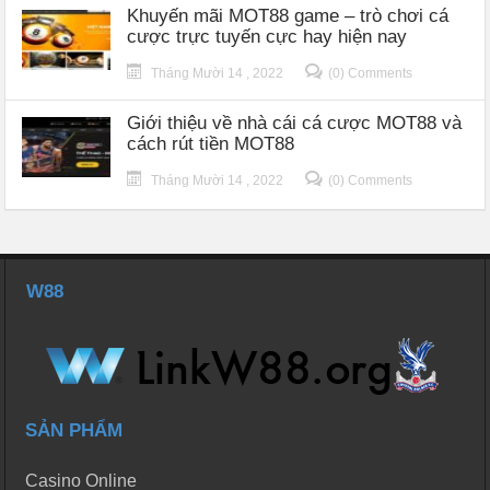
Khuyến mãi MOT88 game – trò chơi cá
cược trực tuyến cực hay hiện nay
Tháng Mười 14 , 2022
(0) Comments
Giới thiệu về nhà cái cá cược MOT88 và
cách rút tiền MOT88
Tháng Mười 14 , 2022
(0) Comments
W88
SẢN PHẨM
Casino Online