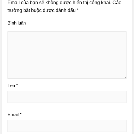
Email của bạn sẽ không được hiển thị công khai.
Các
trường bắt buộc được đánh dấu
*
Bình luận
Tên
*
Email
*