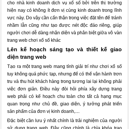
cho nhà kinh doanh dịch vụ xổ số bởi trên thị trường
hiện nay có không ít đơn vị cùng kinh doanh trong lĩnh
vực này. Do vậy cần cẩn thận trong việc đặt tên để tránh
nhầm lẫn cũng như tạo được nét độc đáo riêng, giúp
người chơi dễ dàng nhận diện và phân biệt giữa vô vàn
trang web chơi xổ số khác
Lên kế hoạch sáng tạo và thiết kế giao
diện trang web
Tạo ra một trang web mang tính giải trí như chơi xổ số
tuy không quá phức tạp, nhưng để có thể vận hành trơn
tru và thu hút khách hàng trong tương lai lại không phải
việc đơn giản. Điều này đòi hỏi phía xây dựng trang
web phải có kế hoạch chu toàn cho tất cả hạng mục
quan trọng như chủ đề, giao diện, ý tưởng phát triển
sản phẩm của đơn vị kinh doanh,…
Đặc biệt cần lưu ý nhất chính là trải nghiệm của người
sử dụng trang web. Đây cũng chính là chìa khóa trao