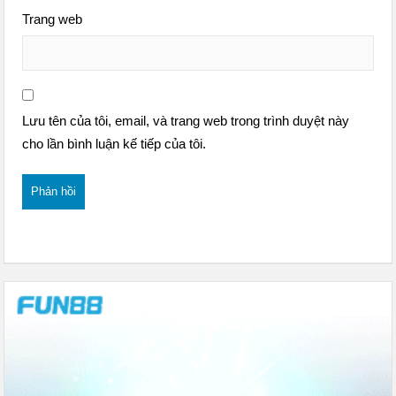
Trang web
Lưu tên của tôi, email, và trang web trong trình duyệt này
cho lần bình luận kế tiếp của tôi.