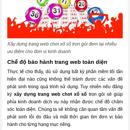
Xây dựng trang web chơi xổ số trọn gói đem lại nhiều
ưu điểm cho đơn vị kinh doanh
Chế độ bảo hành trang web toàn diện
Thực tế cho thấy, dù sử dụng bất kỳ phần mềm tối tân
hiện đại nào cũng không thể tránh được các vấn đề
phát sinh trong quá trình sử dụng. Tuy nhiên nếu đăng
ký
xây dựng trang web chơi xổ số
trọn gói sẽ giúp
phía kinh doanh dịch vụ này nhận được chế độ chăm
sóc toàn diện. Chúng ta sẽ không cần quan tâm vấn đề
phát sinh lỗi do đâu và mất thời gian tìm đơn vị bảo
hành cho từng hạng mục riêng.