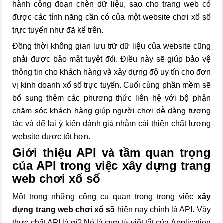
hành công đoạn chèn dữ liệu, sao cho trang web có
được các tính năng cần có của một website chơi xổ số
trực tuyến như đã kể trên.
Đồng thời không gian lưu trữ dữ liệu của website cũng
phải được bảo mật tuyệt đối. Điều này sẽ giúp bảo vệ
thông tin cho khách hàng và xây dựng độ uy tín cho đơn
vị kinh doanh xổ số trực tuyến. Cuối cùng phần mềm sẽ
bổ sung thêm các phương thức liên hệ với bộ phận
chăm sóc khách hàng giúp người chơi dễ dàng tương
tác và để lại ý kiến đánh giá nhằm cải thiện chất lượng
website được tốt hơn.
Giới thiệu API và tầm quan trọng
của API trong việc xây dựng trang
web chơi xổ số
Một trong những công cụ quan trọng trong việc
xây
dựng trang web chơi xổ số
hiện nay chính là API. Vậy
thực chất API là gì? Nó là cụm từ viết tắt của Application